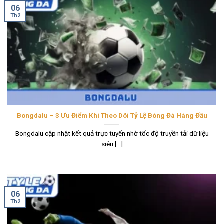
06
Th2
Bongdalu – 3 Ưu Điểm Khi Theo Dõi Tỷ Lệ Bóng Đá Hàng Đầu
Bongdalu cập nhật kết quả trực tuyến nhờ tốc độ truyền tải dữ liệu
siêu [...]
06
Th2