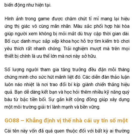
biến động như hiện tại.
Hình ảnh trong game được chăm chút tỉ mỉ mang lại hiệu
ứng thị giác vô cùng mãn nhãn. Màu sắc phối hợp hài hòa
giúp người xem không bị mỏi mắt dù truy cập thời gian dài.
Bố cục danh mục sắp xếp khoa học hỗ trợ tìm kiếm trò chơi
yêu thích rất nhanh chóng. Trải nghiệm mượt mà trên mọi
thiết bị chính là ưu thế lớn mà nơi này sở hữu.
Số lượng người tham gia tăng trưởng đều đặn mỗi tháng
chứng minh cho sức hút mãnh liệt đó. Các diễn đàn thảo luận
luôn náo nhiệt là nơi trao đổi bí kíp giành chiến thắng hiệu
quả. Bạn dễ dàng kết bạn và học hỏi thêm nhiều kỹ năng quý
báu từ bậc tiền bối. Sự gắn kết cộng đồng giúp xây dựng
một môi trường giải trí lành mạnh và bền vững.
GO88 – Khẳng định vị thế nhà cái uy tín số một
Cái tên này vốn đã quá quen thuộc đối với bất kỳ ai thường