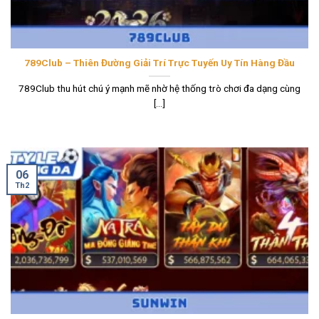
789Club – Thiên Đường Giải Trí Trực Tuyến Uy Tín Hàng Đầu
789Club thu hút chú ý mạnh mẽ nhờ hệ thống trò chơi đa dạng cùng
[...]
06
Th2