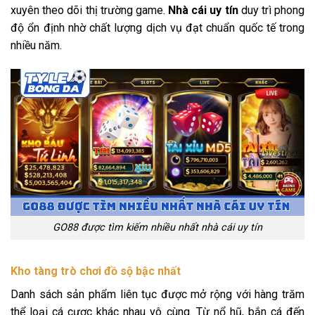
xuyên theo dõi thị trường game.
Nhà cái uy tín
duy trì phong
độ ổn định nhờ chất lượng dịch vụ đạt chuẩn quốc tế trong
nhiều năm.
GO88 được tìm kiếm nhiều nhất nhà cái uy tín
Kho tàng trò chơi đồ sộ bậc nhất
Danh sách sản phẩm liên tục được mở rộng với hàng trăm
thể loại cá cược khác nhau vô cùng. Từ nổ hũ, bắn cá đến