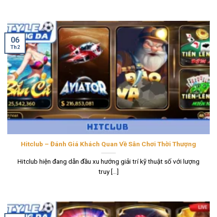
06
Th2
Hitclub – Đánh Giá Khách Quan Về Sân Chơi Thời Thượng
Hitclub hiện đang dẫn đầu xu hướng giải trí kỹ thuật số với lượng
truy [...]