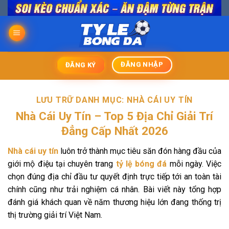
Bỏ
qua
nội
dung
ĐĂNG NHẬP
ĐĂNG KÝ
LƯU TRỮ DANH MỤC:
NHÀ CÁI UY TÍN
Nhà Cái Uy Tín – Top 5 Địa Chỉ Giải Trí
Đẳng Cấp Nhất 2026
Nhà cái uy tín
luôn trở thành mục tiêu săn đón hàng đầu của
giới mộ điệu tại chuyên trang
tỷ lệ bóng đá
mỗi ngày. Việc
chọn đúng địa chỉ đầu tư quyết định trực tiếp tới an toàn tài
chính cũng như trải nghiệm cá nhân. Bài viết này tổng hợp
đánh giá khách quan về năm thương hiệu lớn đang thống trị
thị trường giải trí Việt Nam.