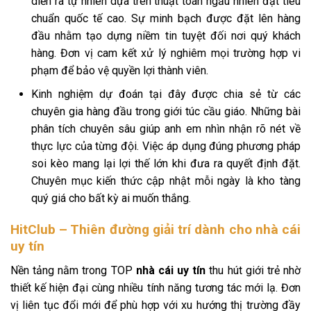
diễn ra tự nhiên dựa trên thuật toán ngẫu nhiên đạt tiêu
chuẩn quốc tế cao. Sự minh bạch được đặt lên hàng
đầu nhằm tạo dựng niềm tin tuyệt đối nơi quý khách
hàng. Đơn vị cam kết xử lý nghiêm mọi trường hợp vi
phạm để bảo vệ quyền lợi thành viên.
Kinh nghiệm dự đoán tại đây được chia sẻ từ các
chuyên gia hàng đầu trong giới túc cầu giáo. Những bài
phân tích chuyên sâu giúp anh em nhìn nhận rõ nét về
thực lực của từng đội. Việc áp dụng đúng phương pháp
soi kèo mang lại lợi thế lớn khi đưa ra quyết định đặt.
Chuyên mục kiến thức cập nhật mỗi ngày là kho tàng
quý giá cho bất kỳ ai muốn thắng.
HitClub – Thiên đường giải trí dành cho nhà cái
uy tín
Nền tảng nằm trong TOP
nhà cái uy tín
thu hút giới trẻ nhờ
thiết kế hiện đại cùng nhiều tính năng tương tác mới lạ. Đơn
vị liên tục đổi mới để phù hợp với xu hướng thị trường đầy