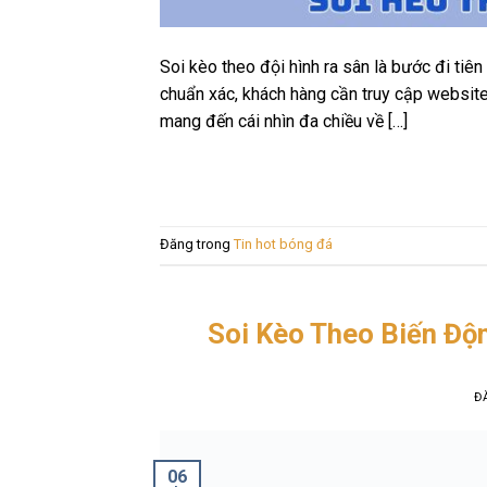
Soi kèo theo đội hình ra sân là bước đi tiê
chuẩn xác, khách hàng cần truy cập website 
mang đến cái nhìn đa chiều về […]
Đăng trong
Tin hot bóng đá
Soi Kèo Theo Biến Độn
Đ
06