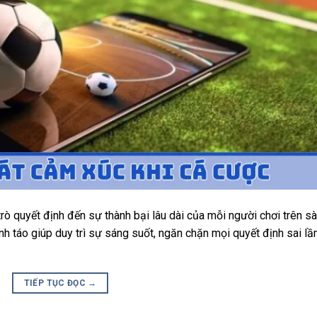
rò quyết định đến sự thành bại lâu dài của mỗi người chơi trên s
tỉnh táo giúp duy trì sự sáng suốt, ngăn chặn mọi quyết định sai l
TIẾP TỤC ĐỌC
→