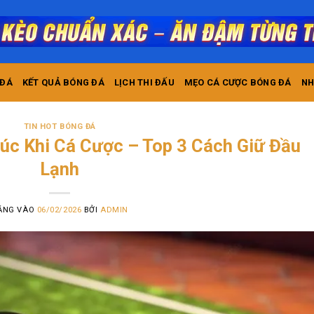
 ĐÁ
KẾT QUẢ BÓNG ĐÁ
LỊCH THI ĐẤU
MẸO CÁ CƯỢC BÓNG ĐÁ
NH
TIN HOT BÓNG ĐÁ
c Khi Cá Cược – Top 3 Cách Giữ Đầu
Lạnh
ĂNG VÀO
06/02/2026
BỞI
ADMIN