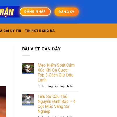
ĐĂNG NHẬP
ĐĂNG KÝ
À CÁI UY TÍN
TIN HOT BÓNG ĐÁ
BÀI VIẾT GẦN ĐÂY
Mẹo Kiểm Soát Cảm
06
Xúc Khi Cá Cược –
Th2
Top 3 Cách Giữ Đầu
Lạnh
Chức năng bình luận bị tắt
ở
Mẹo
Kiểm
Tiểu Sử Cầu Thủ
06
Soát
Nguyễn Đình Bắc – 4
Th2
Cảm
Cột Mốc Vàng Sự
Xúc
Nghiệp
Khi