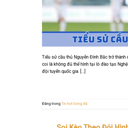
Tiểu sử cầu thủ Nguyễn Đình Bắc trở thành
coi là không đủ thể hình tại lò đào tạo Ngh
đội tuyển quốc gia. […]
Đăng trong
Tin hot bóng đá
Soi Kèo Theo Đội Hìn