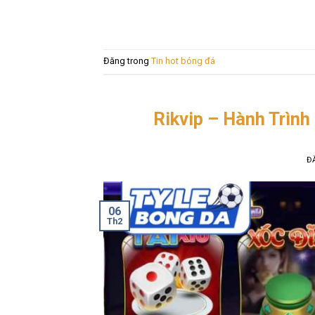
Đăng trong
Tin hot bóng đá
Rikvip – Hành Trình
Đ
06
Th2