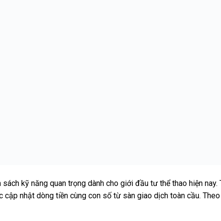
sách kỹ năng quan trọng dành cho giới đầu tư thể thao hiện nay. 
tục cập nhật dòng tiền cùng con số từ sàn giao dịch toàn cầu. Theo