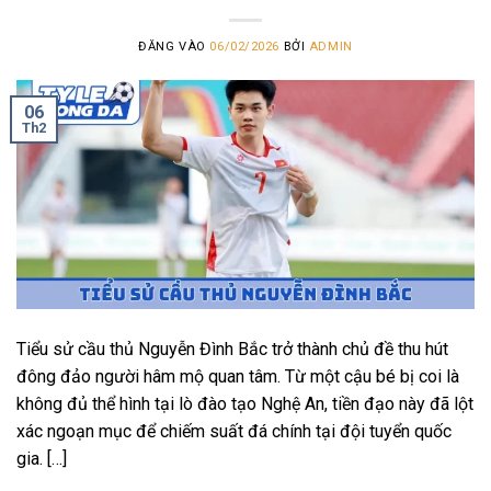
ĐĂNG VÀO
06/02/2026
BỞI
ADMIN
06
Th2
Tiểu sử cầu thủ Nguyễn Đình Bắc trở thành chủ đề thu hút
đông đảo người hâm mộ quan tâm. Từ một cậu bé bị coi là
không đủ thể hình tại lò đào tạo Nghệ An, tiền đạo này đã lột
xác ngoạn mục để chiếm suất đá chính tại đội tuyển quốc
gia. […]