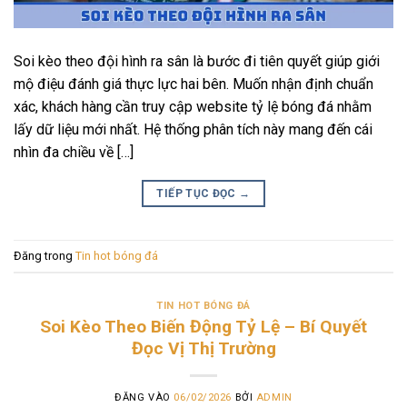
Soi kèo theo đội hình ra sân là bước đi tiên quyết giúp giới
mộ điệu đánh giá thực lực hai bên. Muốn nhận định chuẩn
xác, khách hàng cần truy cập website tỷ lệ bóng đá nhằm
lấy dữ liệu mới nhất. Hệ thống phân tích này mang đến cái
nhìn đa chiều về […]
TIẾP TỤC ĐỌC
→
Đăng trong
Tin hot bóng đá
TIN HOT BÓNG ĐÁ
Soi Kèo Theo Biến Động Tỷ Lệ – Bí Quyết
Đọc Vị Thị Trường
ĐĂNG VÀO
06/02/2026
BỞI
ADMIN