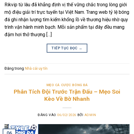
Rikvip từ lâu đã khẳng định vị thế vững chắc trong lòng giới
mộ điệu giải trí trực tuyến tại Việt Nam. Trang web tỷ lệ bóng
đá ghi nhận lượng tìm kiếm khổng lồ về thương hiệu nhờ quy
trình vận hành minh bạch. Mỗi sản phẩm tại đây đều mang
đậm hơi thở thượng […]
TIẾP TỤC ĐỌC
→
Đăng trong
Nhà cái uy tín
MẸO CÁ CƯỢC BÓNG ĐÁ
Phân Tích Đội Trước Trận Đấu – Mẹo Soi
Kèo Về Bờ Nhanh
ĐĂNG VÀO
06/02/2026
BỞI
ADMIN
06