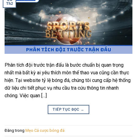
Th2
Phân tích đội trước trận đấu là bước chuẩn bị quan trọng
nhất mà bất kỳ ai yêu thích môn thể thao vua cũng cần thực
hiện. Tại website tỷ lệ bóng đá, chúng tôi cung cấp hệ thống
dữ liệu chi tiết phục vụ nhu cầu tra cứu thông tin nhanh
chóng. Việc quan […]
TIẾP TỤC ĐỌC
→
Đăng trong
Mẹo Cá cược bóng đá