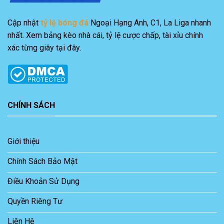
Lửa
Cập nhật
tỷ lệ bóng đá
Ngoại Hạng Anh, C1, La Liga nhanh
nhất. Xem bảng kèo nhà cái, tỷ lệ cược chấp, tài xỉu chính
xác từng giây tại đây.
CHÍNH SÁCH
Giới thiệu
Chính Sách Bảo Mật
Điều Khoản Sử Dụng
Quyền Riêng Tư
Liên Hệ