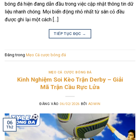
bóng đá hiện đang dẫn đầu trong việc cập nhật thông tin dữ
liệu nhanh chóng. Mọi biến động nhỏ nhất từ sân cỏ đều
được ghi lại một cách […]
TIẾP TỤC ĐỌC
→
Đăng trong
Mẹo Cá cược bóng đá
MẸO CÁ CƯỢC BÓNG ĐÁ
Kinh Nghiệm Soi Kèo Trận Derby – Giải
Mã Trận Cầu Rực Lửa
ĐĂNG VÀO
06/02/2026
BỞI
ADMIN
06
Th2